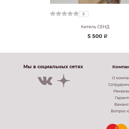
0
0
 ХАКИ ЛЮКС
Китель СЕНД
00
5 500
Р
Р
Мы в социальных сетях
Компа
О компа
Сотруднич
Реквиз
Гарант
Ваканс
Вопрос-о