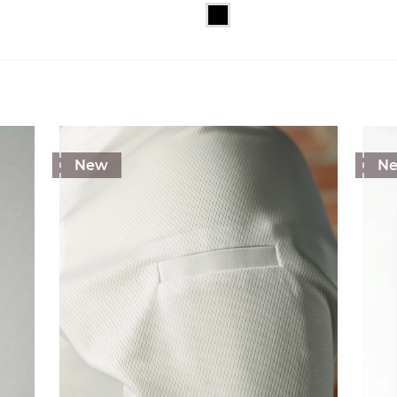
New
N