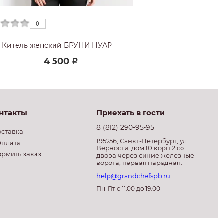
0
0
0
Китель женский БРУНИ НУАР
Китель ВЕ
4 500
7
Р
нтакты
Приехать в гости
8 (812) 290-95-95
оставка
195256, Санкт-Петербург, ул.
плата
Верности, дом 10 корп.2 со
ормить заказ
двора через синие железные
ворота, первая парадная.
help@grandchefspb.ru
Пн-Пт с 11:00 до 19:00