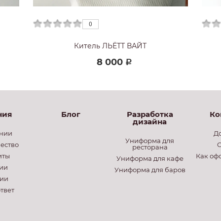
0
0
0
Китель ЛЬЁТТ ВАЙТ
8 000
Р
ния
Блог
Разработка
Ко
дизайна
нии
Д
Униформа для
ество
О
ресторана
иты
Как оф
Униформа для кафе
ии
Униформа для баров
ии
твет