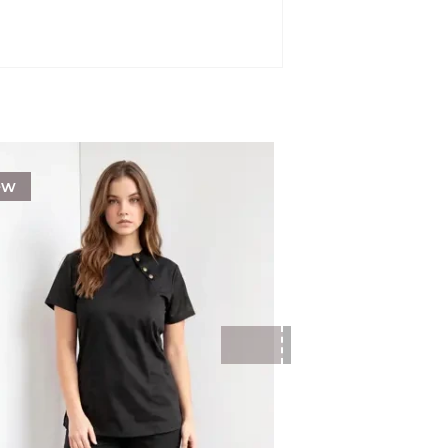
ew
New