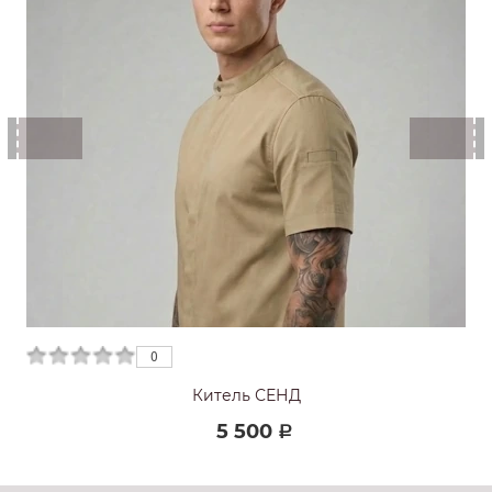
0
0
Китель СЕНД
5 500
Р