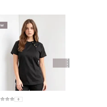
ew
New
0
0
0