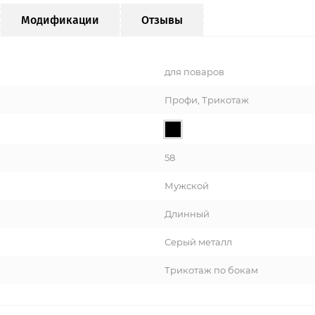
Модификации
Отзывы
для поваров
Профи, Трикотаж
58
Мужской
Длинный
Серый металл
Трикотаж по бокам