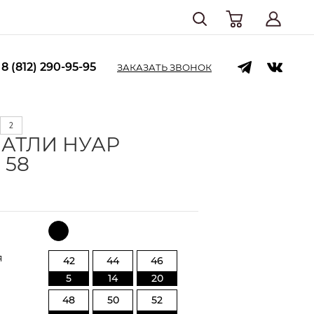
8 (812) 290-95-95
ЗАКАЗАТЬ ЗВОНОК
2
 АТЛИ НУАР
 58
я
42
44
46
5
14
20
48
50
52