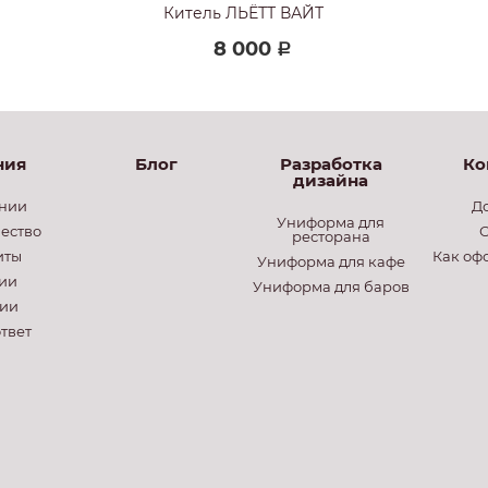
Китель ЛЬЁТТ ВАЙТ
8 000
Р
ния
Блог
Разработка
Ко
дизайна
нии
Д
Униформа для
ество
О
ресторана
иты
Как оф
Униформа для кафе
ии
Униформа для баров
ии
твет