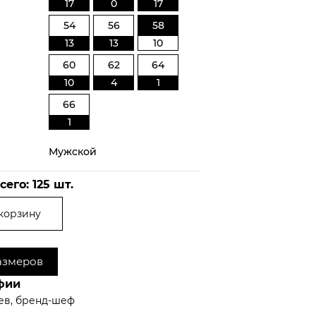
17
0
17
54
56
58
13
13
10
60
62
64
10
4
1
66
1
Мужской
сего:
125
шт.
корзину
азмеров
фии
ев, бренд-шеф