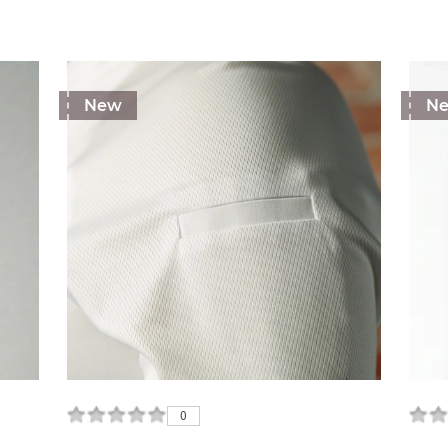
New
N
0
0
0