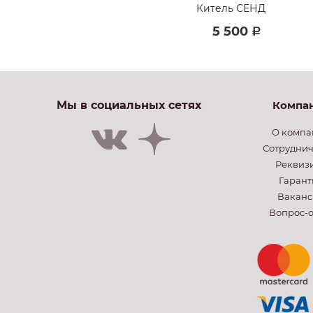
 ХАКИ ЛЮКС
Китель СЕНД
00
5 500
Р
Р
Мы в социальных сетях
Компа
О компа
Сотруднич
Реквиз
Гарант
Ваканс
Вопрос-о