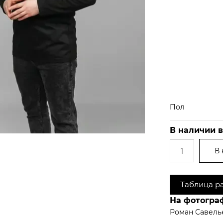
Пол
В наличии в
В 
Таблица р
На фотогра
Роман Савель