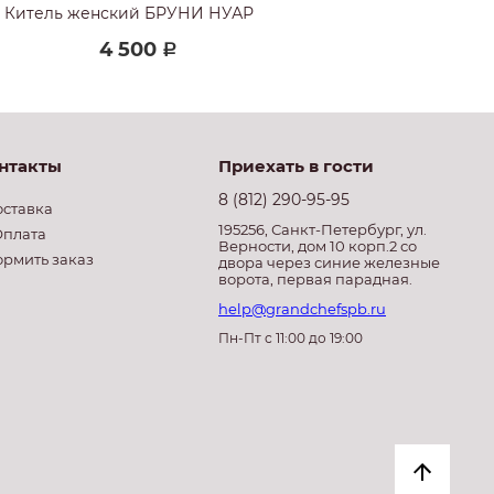
Китель женский БРУНИ НУАР
Китель ВЕ
4 500
7
Р
нтакты
Приехать в гости
8 (812) 290-95-95
оставка
195256, Санкт-Петербург, ул.
плата
Верности, дом 10 корп.2 со
ормить заказ
двора через синие железные
ворота, первая парадная.
help@grandchefspb.ru
Пн-Пт с 11:00 до 19:00