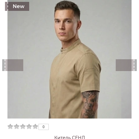
New
0
0
Китель СЕНД